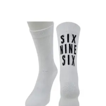
Preis
Preis
war:
ist:
€ 33,50
€ 27,50.