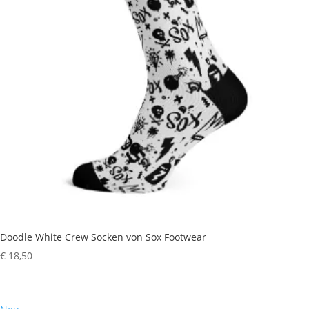
Doodle White Crew Socken von Sox Footwear
€
18,50