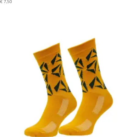
€
7,50