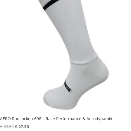
AERO Radsocken 696 – Race Performance & Aerodynamik
Ursprünglicher
Aktueller
€
33,50
€
27,50