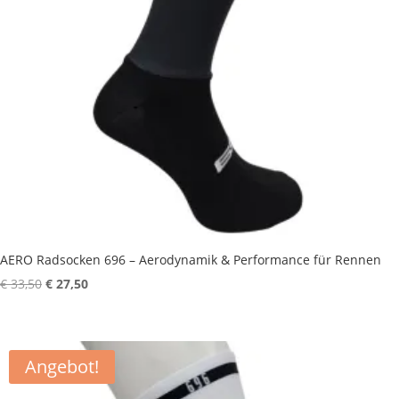
AERO Radsocken 696 – Aerodynamik & Performance für Rennen
Ursprünglicher
Aktueller
€
33,50
€
27,50
Preis
Preis
war:
ist:
€ 33,50
€ 27,50.
Angebot!