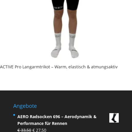
ACTIVE Pro Langarmtrikot – Warm, elastisch & atmungsaktiv
Angebote
AERO Radsocken 696 – Aerodynamik &
Performance für Rennen
Ursprünglicher
Aktueller
€
33,50
€
27,50