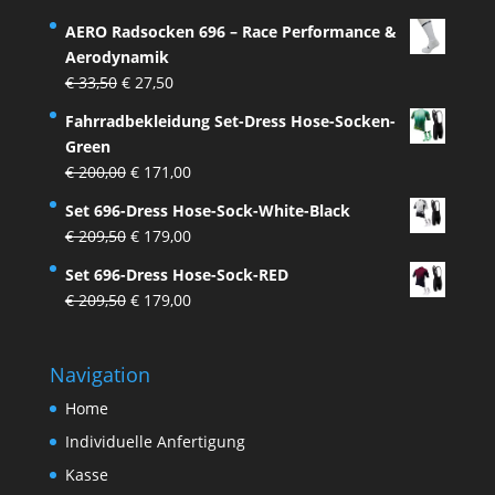
Preis
Preis
AERO Radsocken 696 – Race Performance &
war:
ist:
Aerodynamik
€ 33,50
€ 27,50.
Ursprünglicher
Aktueller
€
33,50
€
27,50
Preis
Preis
Fahrradbekleidung Set-Dress Hose-Socken-
war:
ist:
Green
€ 33,50
€ 27,50.
Ursprünglicher
Aktueller
€
200,00
€
171,00
Preis
Preis
Set 696-Dress Hose-Sock-White-Black
war:
ist:
Ursprünglicher
Aktueller
€
209,50
€
179,00
€ 200,00
€ 171,00.
Preis
Preis
Set 696-Dress Hose-Sock-RED
war:
ist:
Ursprünglicher
Aktueller
€
209,50
€
179,00
€ 209,50
€ 179,00.
Preis
Preis
war:
ist:
Navigation
€ 209,50
€ 179,00.
Home
Individuelle Anfertigung
Kasse