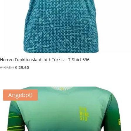
Herren Funktionslaufshirt Türkis – T-Shirt 696
Ursprünglicher
Aktueller
€
37,00
€
29,60
Preis
Preis
war:
ist:
€ 37,00
€ 29,60.
Angebot!