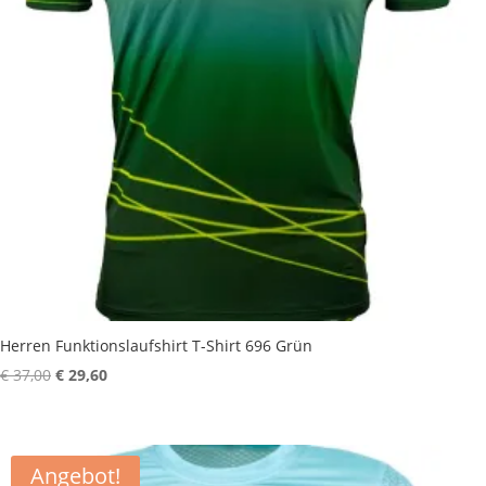
Herren Funktionslaufshirt T-Shirt 696 Grün
Ursprünglicher
Aktueller
€
37,00
€
29,60
Preis
Preis
war:
ist:
€ 37,00
€ 29,60.
Angebot!