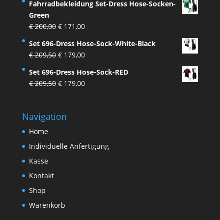
Fahrradbekleidung Set-Dress Hose-Socken-
war:
ist:
Green
€ 33,50
€ 27,50.
Ursprünglicher
Aktueller
€
200,00
€
171,00
Preis
Preis
Set 696-Dress Hose-Sock-White-Black
war:
ist:
Ursprünglicher
Aktueller
€
209,50
€
179,00
€ 200,00
€ 171,00.
Preis
Preis
Set 696-Dress Hose-Sock-RED
war:
ist:
Ursprünglicher
Aktueller
€
209,50
€
179,00
€ 209,50
€ 179,00.
Preis
Preis
war:
ist:
Navigation
€ 209,50
€ 179,00.
Home
Individuelle Anfertigung
Kasse
Kontakt
Shop
Warenkorb