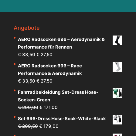
Angebote
AERO Radsocken 696 – Aerodynamik &
Performance für Rennen
Ursprünglicher
Aktueller
€
33,50
€
27,50
Preis
Preis
AERO Radsocken 696 – Race
war:
ist:
Performance & Aerodynamik
€ 33,50
€ 27,50.
Ursprünglicher
Aktueller
€
33,50
€
27,50
Preis
Preis
Fahrradbekleidung Set-Dress Hose-
war:
ist:
Socken-Green
€ 33,50
€ 27,50.
Ursprünglicher
Aktueller
€
200,00
€
171,00
Preis
Preis
Set 696-Dress Hose-Sock-White-Black
war:
ist:
Ursprünglicher
Aktueller
€
209,50
€
179,00
€ 200,00
€ 171,00.
Preis
Preis