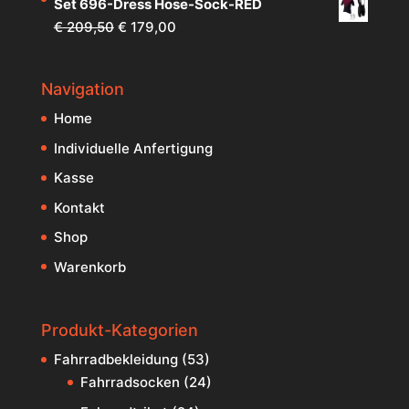
Set 696-Dress Hose-Sock-RED
war:
ist:
Ursprünglicher
Aktueller
€
209,50
€
179,00
€ 209,50
€ 179,00.
Preis
Preis
war:
ist:
Navigation
€ 209,50
€ 179,00.
Home
Individuelle Anfertigung
Kasse
Kontakt
Shop
Warenkorb
Produkt-Kategorien
Fahrradbekleidung
(53)
Fahrradsocken
(24)