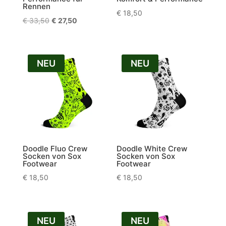
Rennen
€
18,50
Ursprünglicher
Aktueller
€
33,50
€
27,50
Preis
Preis
war:
ist:
€ 33,50
€ 27,50.
NEU
NEU
Doodle Fluo Crew
Doodle White Crew
Socken von Sox
Socken von Sox
Footwear
Footwear
€
18,50
€
18,50
NEU
NEU