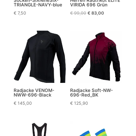
Socken-SIXNineSIX-
Herren Radtrikot ELITE
TRIANGLE-NAVY-blue
VIRIDA 696 Grün
Ursprünglicher
Aktueller
€
7,50
€
99,00
€
83,00
Preis
Preis
war:
ist:
€ 99,00
€ 83,00.
Radjacke VENOM-
Radjacke Soft-NW-
NWW-696-Black
696-Red_BK
€
145,00
€
125,90