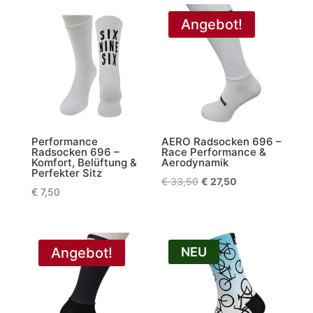
Angebot!
Performance
AERO Radsocken 696 –
Radsocken 696 –
Race Performance &
Komfort, Belüftung &
Aerodynamik
Perfekter Sitz
Ursprünglicher
Aktueller
€
33,50
€
27,50
€
7,50
Preis
Preis
war:
ist:
€ 33,50
€ 27,50.
Angebot!
NEU