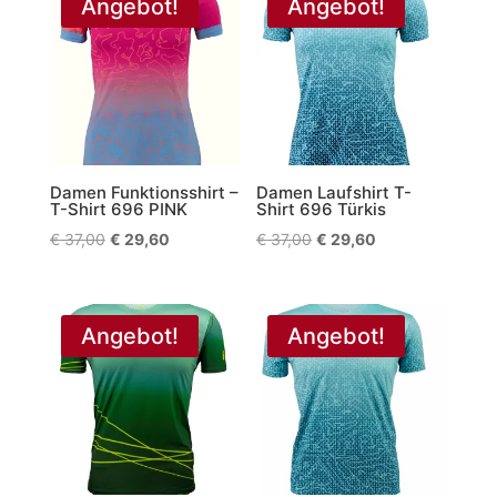
Angebot!
Angebot!
Damen Funktionsshirt –
Damen Laufshirt T-
T-Shirt 696 PINK
Shirt 696 Türkis
Ursprünglicher
Aktueller
Ursprünglicher
Aktueller
€
37,00
€
29,60
€
37,00
€
29,60
Preis
Preis
Preis
Preis
war:
ist:
war:
ist:
€ 37,00
€ 29,60.
€ 37,00
€ 29,60.
Angebot!
Angebot!