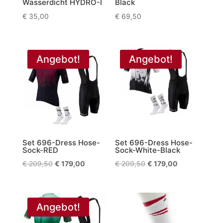
Wasserdicht HYDRO-I
Black
€
35,00
€
69,50
Angebot!
Angebot!
Set 696-Dress Hose-
Set 696-Dress Hose-
Sock-RED
Sock-White-Black
Ursprünglicher
Aktueller
Ursprünglicher
Aktueller
€
209,50
€
179,00
€
209,50
€
179,00
Preis
Preis
Preis
Preis
war:
ist:
war:
ist:
€ 209,50
€ 179,00.
€ 209,50
€ 179,00.
Angebot!