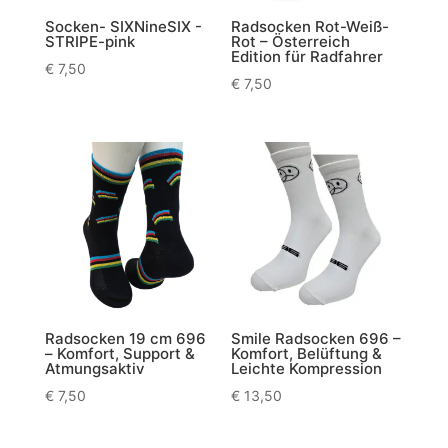
Socken- SIXNineSIX -
Radsocken Rot-Weiß-
STRIPE-pink
Rot – Österreich
Edition für Radfahrer
€
7,50
€
7,50
Radsocken 19 cm 696
Smile Radsocken 696 –
– Komfort, Support &
Komfort, Belüftung &
Atmungsaktiv
Leichte Kompression
€
7,50
€
13,50