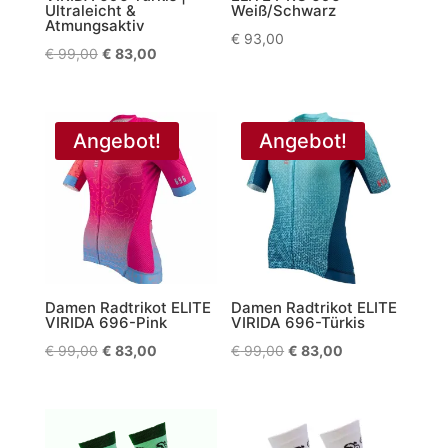
Ultraleicht &
Weiß/Schwarz
Atmungsaktiv
€
93,00
Ursprünglicher
Aktueller
€
99,00
€
83,00
Preis
Preis
war:
ist:
€ 99,00
€ 83,00.
Angebot!
Angebot!
Damen Radtrikot ELITE
Damen Radtrikot ELITE
VIRIDA 696-Pink
VIRIDA 696-Türkis
Ursprünglicher
Aktueller
Ursprünglicher
Aktueller
€
99,00
€
83,00
€
99,00
€
83,00
Preis
Preis
Preis
Preis
war:
ist:
war:
ist:
€ 99,00
€ 83,00.
€ 99,00
€ 83,00.