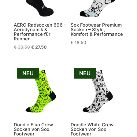
AERO Radsocken 696 –
Sox Footwear Premium
Aerodynamik &
Socken – Style,
Performance für
Komfort & Performance
Rennen
€
18,50
Ursprünglicher
Aktueller
€
33,50
€
27,50
Preis
Preis
war:
ist:
€ 33,50
€ 27,50.
NEU
NEU
Doodle Fluo Crew
Doodle White Crew
Socken von Sox
Socken von Sox
Footwear
Footwear