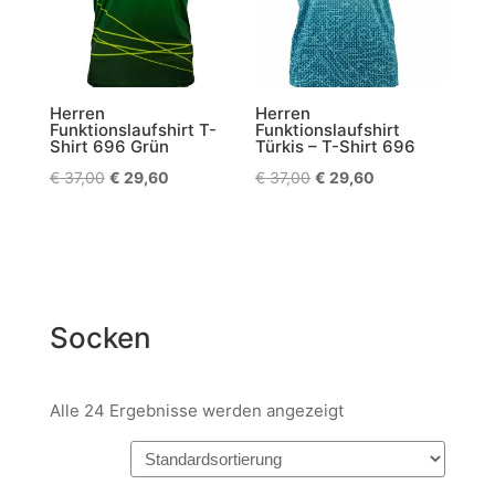
Herren
Herren
Funktionslaufshirt T-
Funktionslaufshirt
Shirt 696 Grün
Türkis – T-Shirt 696
Ursprünglicher
Aktueller
Ursprünglicher
Aktueller
€
37,00
€
29,60
€
37,00
€
29,60
Preis
Preis
Preis
Preis
war:
ist:
war:
ist:
€ 37,00
€ 29,60.
€ 37,00
€ 29,60.
Socken
Alle 24 Ergebnisse werden angezeigt