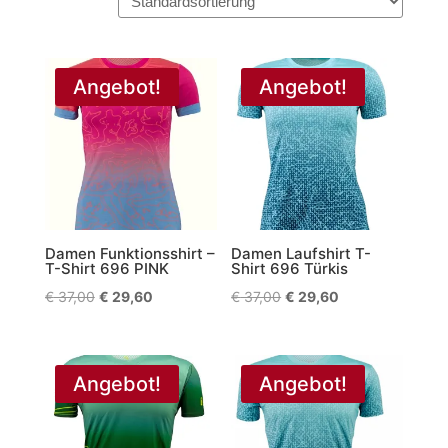
Angebot!
Angebot!
Damen Funktionsshirt –
Damen Laufshirt T-
T-Shirt 696 PINK
Shirt 696 Türkis
Ursprünglicher
Aktueller
Ursprünglicher
Aktueller
€
37,00
€
29,60
€
37,00
€
29,60
Preis
Preis
Preis
Preis
war:
ist:
war:
ist:
€ 37,00
€ 29,60.
€ 37,00
€ 29,60.
Angebot!
Angebot!