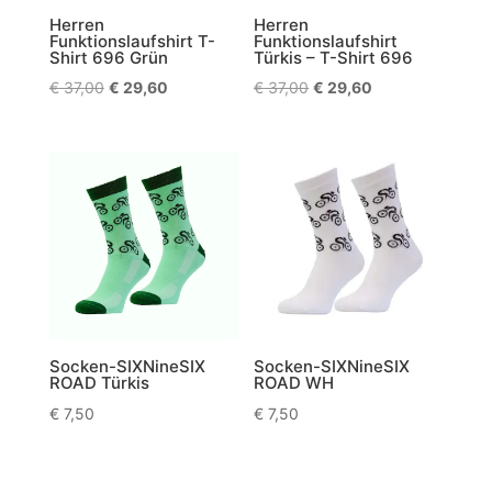
Herren
Herren
Funktionslaufshirt T-
Funktionslaufshirt
Shirt 696 Grün
Türkis – T-Shirt 696
Ursprünglicher
Aktueller
Ursprünglicher
Aktueller
€
37,00
€
29,60
€
37,00
€
29,60
Preis
Preis
Preis
Preis
war:
ist:
war:
ist:
€ 37,00
€ 29,60.
€ 37,00
€ 29,60.
Socken-SIXNineSIX
Socken-SIXNineSIX
ROAD Türkis
ROAD WH
€
7,50
€
7,50