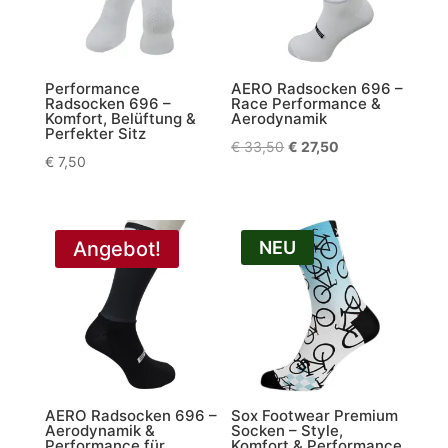
Performance
AERO Radsocken 696 –
Radsocken 696 –
Race Performance &
Komfort, Belüftung &
Aerodynamik
Perfekter Sitz
Ursprünglicher
Aktueller
€
33,50
€
27,50
€
7,50
Preis
Preis
war:
ist:
€ 33,50
€ 27,50.
Angebot!
NEU
AERO Radsocken 696 –
Sox Footwear Premium
Aerodynamik &
Socken – Style,
Performance für
Komfort & Performance