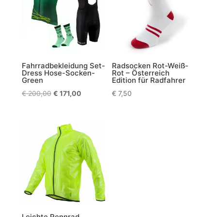
Fahrradbekleidung Set-
Radsocken Rot-Weiß-
Dress Hose-Socken-
Rot – Österreich
Green
Edition für Radfahrer
Ursprünglicher
Aktueller
€
200,00
€
171,00
€
7,50
Preis
Preis
war:
ist:
€ 200,00
€ 171,00.
Leichte Rennrad