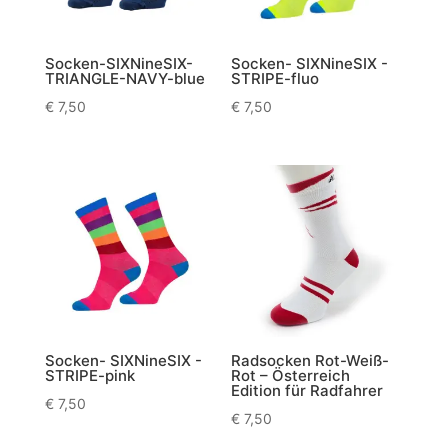
Socken-SIXNineSIX-
Socken- SIXNineSIX -
TRIANGLE-NAVY-blue
STRIPE-fluo
€
7,50
€
7,50
Socken- SIXNineSIX -
Radsocken Rot-Weiß-
STRIPE-pink
Rot – Österreich
Edition für Radfahrer
€
7,50
€
7,50