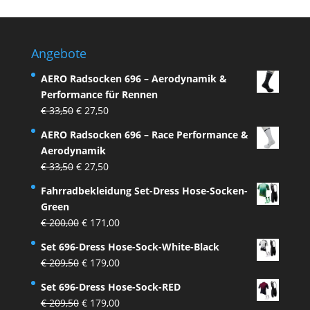
Angebote
AERO Radsocken 696 – Aerodynamik &
Performance für Rennen
Ursprünglicher
Aktueller
€
33,50
€
27,50
Preis
Preis
AERO Radsocken 696 – Race Performance &
war:
ist:
Aerodynamik
€ 33,50
€ 27,50.
Ursprünglicher
Aktueller
€
33,50
€
27,50
Preis
Preis
Fahrradbekleidung Set-Dress Hose-Socken-
war:
ist:
Green
€ 33,50
€ 27,50.
Ursprünglicher
Aktueller
€
200,00
€
171,00
Preis
Preis
Set 696-Dress Hose-Sock-White-Black
war:
ist:
Ursprünglicher
Aktueller
€
209,50
€
179,00
€ 200,00
€ 171,00.
Preis
Preis
Set 696-Dress Hose-Sock-RED
war:
ist:
Ursprünglicher
Aktueller
€
209,50
€
179,00
€ 209,50
€ 179,00.