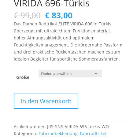
VIRIDA 696-Türkis
Ursprünglicher
Aktueller
€
99,00
€
83,00
Preis
Preis
Das Damen Radtrikot ELITE VIRIDA 696 in Türkis
war:
ist:
überzeugt mit ultraleichtem Funktionsmaterial,
€ 99,00
€ 83,00.
hoher Atmungsaktivität und optimalem
Feuchtigkeitsmanagement. Die körpernahe Passform
und drei praktische Rückentaschen machen es zum
idealen Begleiter für sportliche Sommerausfahrten.
Größe
Damen
In den Warenkorb
Radtrikot
ELITE
VIRIDA
696-
Artikelnummer:
JRS-SNS-VIRIDA 696-türkis-WO
Türkis
Kategorien:
Fahrradbekleidung
,
Fahrradtrikot