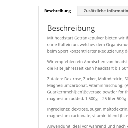
Beschreibung
Zusätzliche Informati
Beschreibung
Mit headstart Getränkepulver bieten wir 
ohne Koffein an, welches dem Organismus 
beim Sport konzentrierter (Reduzierung de
Wir empfehlen ein Anmischen von headstart
die kalte Jahreszeit kann headstart bis 50
Zutaten: Dextrose, Zucker, Maltodextrin, 
Magnesiumcarbonat, Vitaminmischung: (Vitam
Guarkernmehl[:en]Beverage powder for the 
magnesium added, 1.500g = 25 liter 500g = 
Ingredients: dextrose, sugar, maltodextrin,
magnesium carbonate, vitamin blend (L-asco
Anwendung Ideal vor während und nach Akt