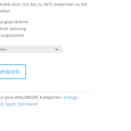
etränk lässt sich bis zu 50°C erwärmen so mit
ießen.
uungsprobleme
beste Leistung
rungssystem
renkorb
cus plus-WALDBEERE
Kategorien:
Energy
,
it
,
Sport
,
Stirnband