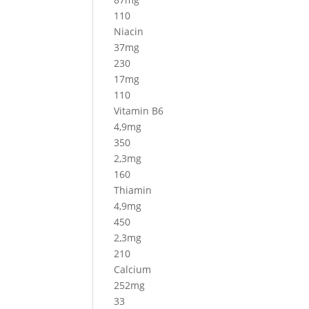
110
Niacin
37mg
230
17mg
110
Vitamin B6
4,9mg
350
2,3mg
160
Thiamin
4,9mg
450
2,3mg
210
Calcium
252mg
33