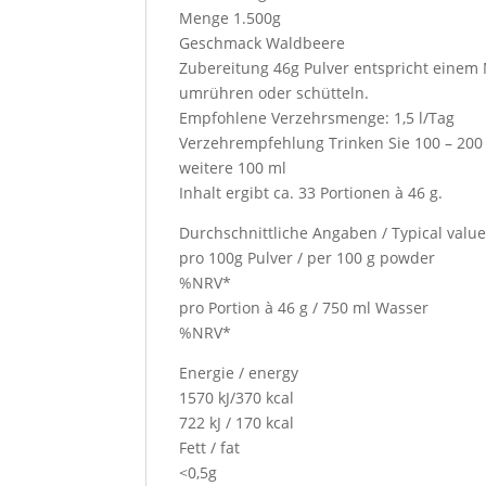
Menge 1.500g
Geschmack Waldbeere
Zubereitung 46g Pulver entspricht einem M
umrühren oder schütteln.
Empfohlene Verzehrsmenge: 1,5 l/Tag
Verzehrempfehlung Trinken Sie 100 – 200 m
weitere 100 ml
Inhalt ergibt ca. 33 Portionen à 46 g.
Durchschnittliche Angaben / Typical valu
pro 100g Pulver / per 100 g powder
%NRV*
pro Portion à 46 g / 750 ml Wasser
%NRV*
Energie / energy
1570 kJ/370 kcal
722 kJ / 170 kcal
Fett / fat
<0,5g