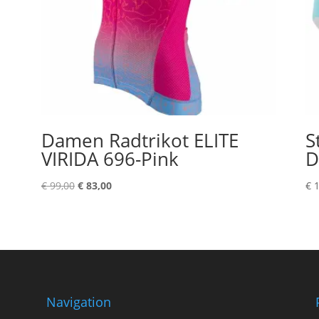
Damen Radtrikot ELITE
S
VIRIDA 696-Pink
D
Ursprünglicher
Aktueller
€
99,00
€
83,00
€
1
Preis
Preis
war:
ist:
€ 99,00
€ 83,00.
Navigation