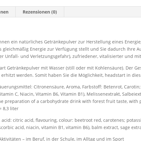
onen
Rezensionen (0)
Ihnen ein natürliches Getränkepulver zur Herstellung eines Energ
gleichmäßig Energie zur Verfügung stellt und Sie dadurch Ihre Au
r Unfall- und Verletzungsgefahr), zufriedener, vitalisierter und 
 Getränkepulver mit Wasser (still oder mit Kohlensäure). Der Gesc
° erhitzt werden. Somit haben Sie die Möglichkeit, headstart in die
Säuerungsmittel: Citronensäure, Aroma, Farbstoff: Betenrot, Carotin
in C, Niacin, Vitamin B6, Vitamin B1), Melissenextrakt, Salbeiextra
preparation of a carbohydrate drink with forest fruit taste, with p
8,3 liter
 acid: citric acid, flavouring, colour: beetroot red, carotenes; pota
rbic acid, niacin, vitamin B1, vitamin B6), balm extract, sage extra
ivitäten – im Beruf, in der Schule, im Alltag und im Sport