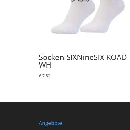
Socken-SIXNineSIX ROAD
WH
€
7,50
Angebote