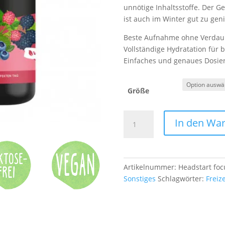
unnötige Inhaltsstoffe. Der G
ist auch im Winter gut zu gen
Beste Aufnahme ohne Verda
Vollständige Hydratation für 
Einfaches und genaues Dosie
Größe
Headstart
In den Wa
focus
plus
Energie-
Instant
Artikelnummer:
Headstart fo
Pulver
Sonstiges
Schlagwörter:
Freize
Waldbeere
-
1.500g
Menge