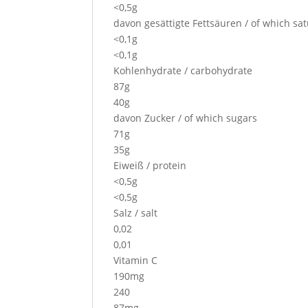
<0,5g
davon gesättigte Fettsäuren / of which sa
<0,1g
<0,1g
Kohlenhydrate / carbohydrate
87g
40g
davon Zucker / of which sugars
71g
35g
Eiweiß / protein
<0,5g
<0,5g
Salz / salt
0,02
0,01
Vitamin C
190mg
240
87mg