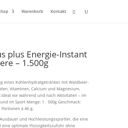
Shop
Warenkorb
Kontakt
s plus Energie-Instant
ere – 1.500g
ng eines Kohlenhydratgetränkes mit Waldbeer-
kten, Vitaminen, Calcium und Magnesium,
:Ideal vor während und nach Aktivitäten – im
ag und im Sport Menge: 1 . 500g Geschmack:
 Portionen à 46 g.
r Ausdauer und Hochleistungssportler, die eine
eine optimale Flüssigkeitszufuhr ohne