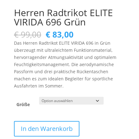
Herren Radtrikot ELITE
VIRIDA 696 Grün
Ursprünglicher
Aktueller
€
99,00
€
83,00
Preis
Preis
Das Herren Radtrikot ELITE VIRIDA 696 in Grün
war:
ist:
überzeugt mit ultraleichtem Funktionsmaterial,
€ 99,00
€ 83,00.
hervorragender Atmungsaktivität und optimalem
Feuchtigkeitsmanagement. Die aerodynamische
Passform und drei praktische Rückentaschen
machen es zum idealen Begleiter für sportliche
Ausfahrten im Sommer.
Größe
Herren
In den Warenkorb
Radtrikot
ELITE