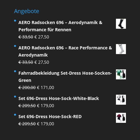
Angebote
AERO Radsocken 696 – Aerodynamik &
Performance für Rennen
Ursprünglicher
Aktueller
€
33,50
€
27,50
Preis
Preis
AERO Radsocken 696 – Race Performance &
war:
ist:
Aerodynamik
€ 33,50
€ 27,50.
Ursprünglicher
Aktueller
€
33,50
€
27,50
Preis
Preis
Fahrradbekleidung Set-Dress Hose-Socken-
war:
ist:
Green
€ 33,50
€ 27,50.
Ursprünglicher
Aktueller
€
200,00
€
171,00
Preis
Preis
Set 696-Dress Hose-Sock-White-Black
war:
ist:
Ursprünglicher
Aktueller
€
209,50
€
179,00
€ 200,00
€ 171,00.
Preis
Preis
Set 696-Dress Hose-Sock-RED
war:
ist:
Ursprünglicher
Aktueller
€
209,50
€
179,00
€ 209,50
€ 179,00.
Preis
Preis
war:
ist: