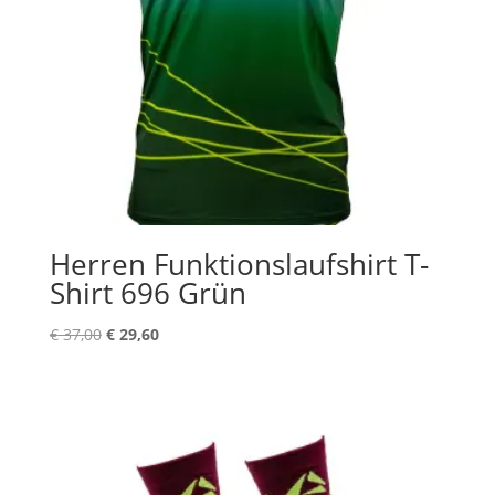
Herren Funktionslaufshirt T-
Shirt 696 Grün
Ursprünglicher
Aktueller
€
37,00
€
29,60
Preis
Preis
war:
ist:
€ 37,00
€ 29,60.