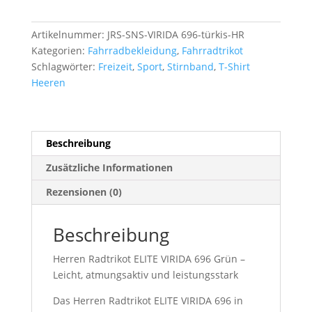
VIRIDA
696
Artikelnummer:
JRS-SNS-VIRIDA 696-türkis-HR
Grün
Kategorien:
Fahrradbekleidung
,
Fahrradtrikot
Menge
Schlagwörter:
Freizeit
,
Sport
,
Stirnband
,
T-Shirt
Heeren
Beschreibung
Zusätzliche Informationen
Rezensionen (0)
Beschreibung
Herren Radtrikot ELITE VIRIDA 696 Grün –
Leicht, atmungsaktiv und leistungsstark
Das Herren Radtrikot ELITE VIRIDA 696 in