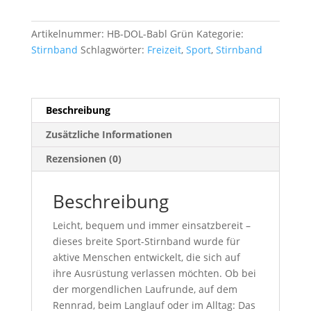
Dolomiti
696
Artikelnummer:
HB-DOL-Babl Grün
Kategorie:
–
Stirnband
Schlagwörter:
Freizeit
,
Sport
,
Stirnband
Komfort
für
Training
&
Beschreibung
Alltag
Zusätzliche Informationen
Menge
Rezensionen (0)
Beschreibung
Leicht, bequem und immer einsatzbereit –
dieses breite Sport-Stirnband wurde für
aktive Menschen entwickelt, die sich auf
ihre Ausrüstung verlassen möchten. Ob bei
der morgendlichen Laufrunde, auf dem
Rennrad, beim Langlauf oder im Alltag: Das