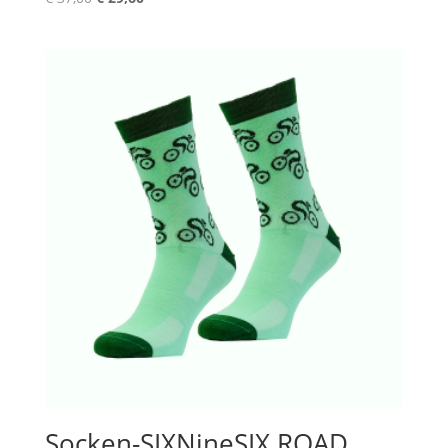
Preis
Preis
war:
ist:
€ 37,00
€ 29,60.
Socken-SIXNineSIX ROAD