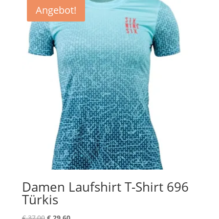
Angebot!
Damen Laufshirt T-Shirt 696
Türkis
Ursprünglicher
Aktueller
€
37,00
€
29,60