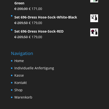
Green
€ 33,50
€ 27,50.
Ursprünglicher
Aktueller
€
200,00
€
171,00
Preis
Preis
Set 696-Dress Hose-Sock-White-Black
war:
ist:
Ursprünglicher
Aktueller
€
209,50
€
179,00
€ 200,00
€ 171,00.
Preis
Preis
Set 696-Dress Hose-Sock-RED
war:
ist:
Ursprünglicher
Aktueller
€
209,50
€
179,00
€ 209,50
€ 179,00.
Preis
Preis
war:
ist:
Navigation
€ 209,50
€ 179,00.
Home
Individuelle Anfertigung
Kasse
Kontakt
Shop
Warenkorb