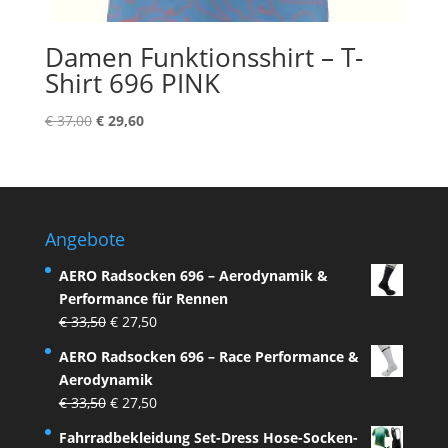
Damen Funktionsshirt – T-
Shirt 696 PINK
Ursprünglicher
Aktueller
€
37,00
€
29,60
Preis
Preis
war:
ist:
€ 37,00
€ 29,60.
Angebote
AERO Radsocken 696 – Aerodynamik &
Performance für Rennen
Ursprünglicher
Aktueller
€
33,50
€
27,50
Preis
Preis
AERO Radsocken 696 – Race Performance &
war:
ist:
Aerodynamik
€ 33,50
€ 27,50.
Ursprünglicher
Aktueller
€
33,50
€
27,50
Preis
Preis
Fahrradbekleidung Set-Dress Hose-Socken-
war:
ist: