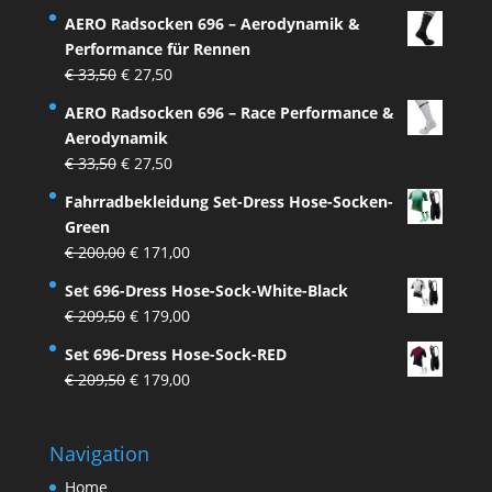
AERO Radsocken 696 – Aerodynamik &
Performance für Rennen
Ursprünglicher
Aktueller
€
33,50
€
27,50
Preis
Preis
AERO Radsocken 696 – Race Performance &
war:
ist:
Aerodynamik
€ 33,50
€ 27,50.
Ursprünglicher
Aktueller
€
33,50
€
27,50
Preis
Preis
Fahrradbekleidung Set-Dress Hose-Socken-
war:
ist:
Green
€ 33,50
€ 27,50.
Ursprünglicher
Aktueller
€
200,00
€
171,00
Preis
Preis
Set 696-Dress Hose-Sock-White-Black
war:
ist:
Ursprünglicher
Aktueller
€
209,50
€
179,00
€ 200,00
€ 171,00.
Preis
Preis
Set 696-Dress Hose-Sock-RED
war:
ist:
Ursprünglicher
Aktueller
€
209,50
€
179,00
€ 209,50
€ 179,00.
Preis
Preis
war:
ist:
Navigation
€ 209,50
€ 179,00.
Home