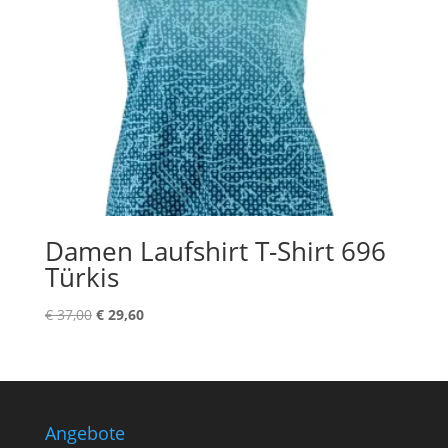
Damen Laufshirt T-Shirt 696
Türkis
Ursprünglicher
Aktueller
€
37,00
€
29,60
Preis
Preis
war:
ist:
€ 37,00
€ 29,60.
Angebote