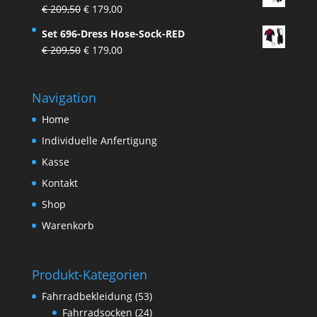
Ursprünglicher
Aktueller
€
209,50
€
179,00
€ 200,00
€ 171,00.
Preis
Preis
Set 696-Dress Hose-Sock-RED
war:
ist:
Ursprünglicher
Aktueller
€
209,50
€
179,00
€ 209,50
€ 179,00.
Preis
Preis
war:
ist:
Navigation
€ 209,50
€ 179,00.
Home
Individuelle Anfertigung
Kasse
Kontakt
Shop
Warenkorb
Produkt-Kategorien
Fahrradbekleidung
(53)
Fahrradsocken
(24)