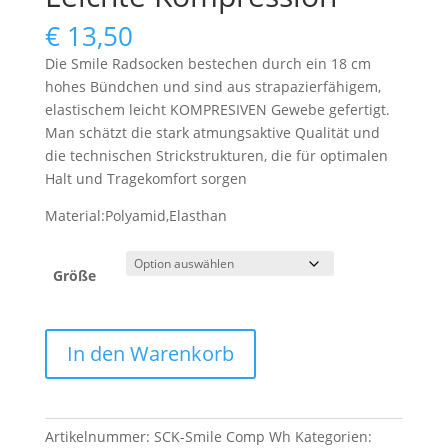
€
13,50
Die Smile Radsocken bestechen durch ein 18 cm
hohes Bündchen und sind aus strapazierfähigem,
elastischem leicht KOMPRESIVEN Gewebe gefertigt.
Man schätzt die stark atmungsaktive Qualität und
die technischen Strickstrukturen, die für optimalen
Halt und Tragekomfort sorgen
Material:Polyamid,Elasthan
Größe
Smile
In den Warenkorb
Radsocken
696
-
Komfort,
Artikelnummer:
SCK-Smile Comp Wh
Kategorien: