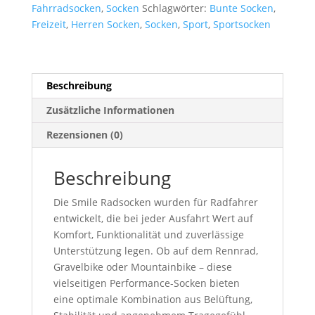
Belüftung
Fahrradsocken
,
Socken
Schlagwörter:
Bunte Socken
,
&
Freizeit
,
Herren Socken
,
Socken
,
Sport
,
Sportsocken
Leichte
Kompression
Menge
Beschreibung
Zusätzliche Informationen
Rezensionen (0)
Beschreibung
Die Smile Radsocken wurden für Radfahrer
entwickelt, die bei jeder Ausfahrt Wert auf
Komfort, Funktionalität und zuverlässige
Unterstützung legen. Ob auf dem Rennrad,
Gravelbike oder Mountainbike – diese
vielseitigen Performance-Socken bieten
eine optimale Kombination aus Belüftung,