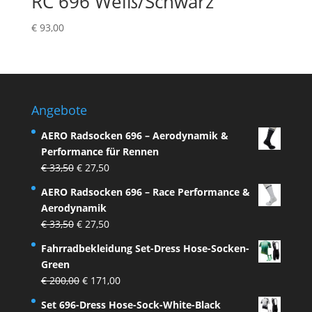
RC 696 Weiß/Schwarz
€
93,00
Angebote
AERO Radsocken 696 – Aerodynamik &
Performance für Rennen
Ursprünglicher
Aktueller
€
33,50
€
27,50
Preis
Preis
AERO Radsocken 696 – Race Performance &
war:
ist:
Aerodynamik
€ 33,50
€ 27,50.
Ursprünglicher
Aktueller
€
33,50
€
27,50
Preis
Preis
Fahrradbekleidung Set-Dress Hose-Socken-
war:
ist:
Green
€ 33,50
€ 27,50.
Ursprünglicher
Aktueller
€
200,00
€
171,00
Preis
Preis
Set 696-Dress Hose-Sock-White-Black
war:
ist: