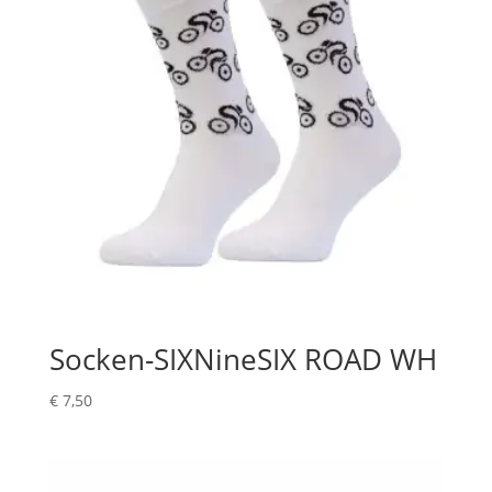
Socken-SIXNineSIX ROAD WH
€
7,50