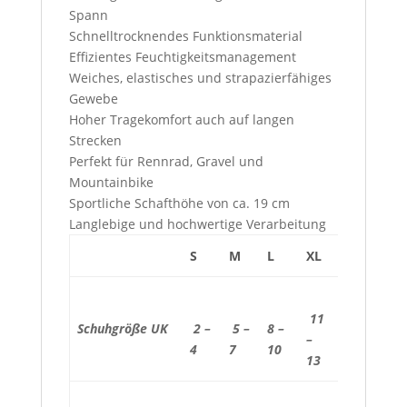
Spann
Schnelltrocknendes Funktionsmaterial
Effizientes Feuchtigkeitsmanagement
Weiches, elastisches und strapazierfähiges
Gewebe
Hoher Tragekomfort auch auf langen
Strecken
Perfekt für Rennrad, Gravel und
Mountainbike
Sportliche Schafthöhe von ca. 19 cm
Langlebige und hochwertige Verarbeitung
S
M
L
XL
11
Schuhgröße UK
2 –
5 –
8 –
–
4
7
10
13