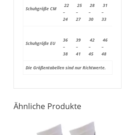
22
25
28
31
Schuhgröße CM
–
–
–
–
24
27
30
33
36
39
42
46
Schuhgröße EU
–
–
–
–
38
41
45
48
Die Größentabellen sind nur Richtwerte.
Ähnliche Produkte