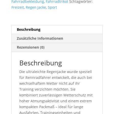
Wind
Fahrradbekleidung
,
Fahrradtrikot
Schlagwörter:
&
Freizeit
,
Regen Jacke
,
Sport
Wasserdicht
Menge
Beschreibung
Zusätzliche Informationen
Rezensionen (0)
Beschreibung
Die ultraleichte Regenjacke wurde speziell
für Rennradfahrer entwickelt, die auch bei
wechselhaftem Wetter nicht auf ihr
Training verzichten möchten. Sie
kombiniert zuverlässigen Wetterschutz mit
hoher Atmungsaktivität und einem extrem
kompakten Packmaß – ideal für lange
Ausfahrten, Trainingseinheiten und