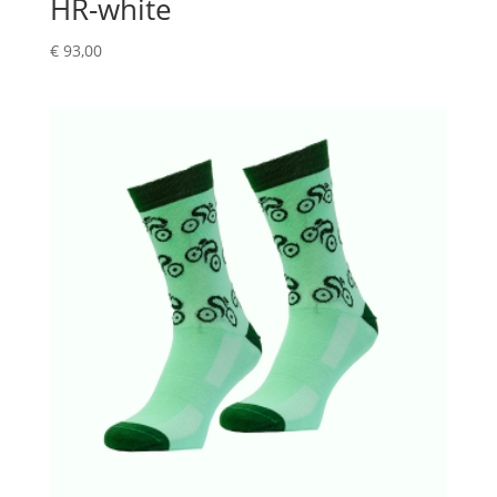
HR-white
€
93,00