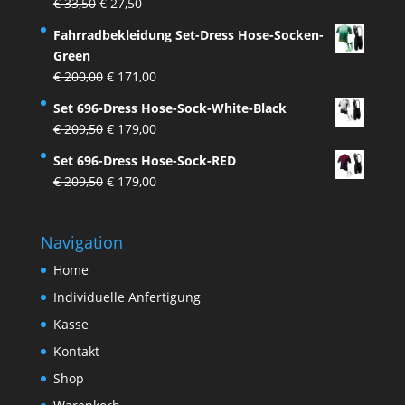
Ursprünglicher
Aktueller
€
33,50
€
27,50
Preis
Preis
Fahrradbekleidung Set-Dress Hose-Socken-
war:
ist:
Green
€ 33,50
€ 27,50.
Ursprünglicher
Aktueller
€
200,00
€
171,00
Preis
Preis
Set 696-Dress Hose-Sock-White-Black
war:
ist:
Ursprünglicher
Aktueller
€
209,50
€
179,00
€ 200,00
€ 171,00.
Preis
Preis
Set 696-Dress Hose-Sock-RED
war:
ist:
Ursprünglicher
Aktueller
€
209,50
€
179,00
€ 209,50
€ 179,00.
Preis
Preis
war:
ist:
Navigation
€ 209,50
€ 179,00.
Home
Individuelle Anfertigung
Kasse
Kontakt
Shop