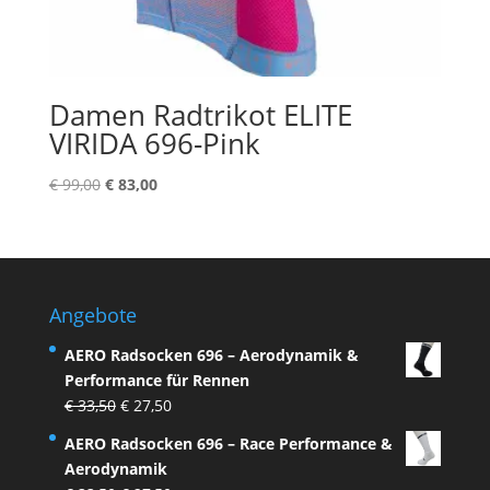
Damen Radtrikot ELITE
VIRIDA 696-Pink
Ursprünglicher
Aktueller
€
99,00
€
83,00
Preis
Preis
war:
ist:
€ 99,00
€ 83,00.
Angebote
AERO Radsocken 696 – Aerodynamik &
Performance für Rennen
Ursprünglicher
Aktueller
€
33,50
€
27,50
Preis
Preis
AERO Radsocken 696 – Race Performance &
war:
ist:
Aerodynamik
€ 33,50
€ 27,50.